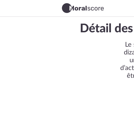
Détail des
Le 
diz
u
d’ac
êt