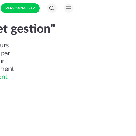
PERSONNALISEZ
et gestion"
eurs
 par
ur
oment
ent