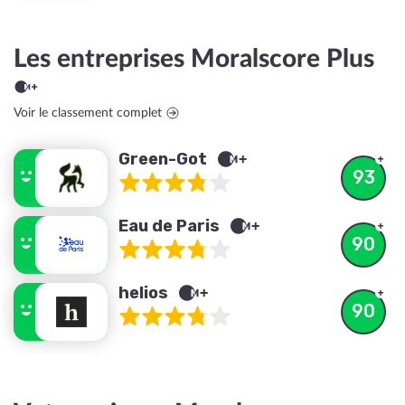
Les entreprises Moralscore Plus
Voir le classement complet
Green-Got
93
Eau de Paris
90
helios
90