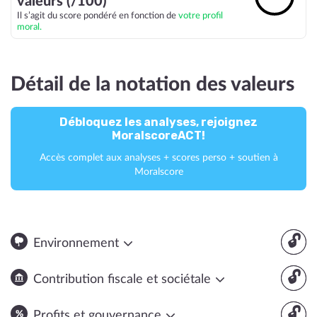
valeurs (/100)
Il s’agit du score pondéré en fonction de
votre profil
moral.
Détail de la notation des valeurs
Débloquez les analyses, rejoignez
MoralscoreACT!
Accès complet aux analyses + scores perso + soutien à
Moralscore
🔓
Environnement
🔓
Contribution fiscale et sociétale
🔓
Profits et gouvernance