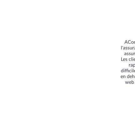
ACom
l'assu
assur
Les cli
rap
diffic
en deho
web 