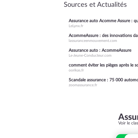
Sources et Actualités
Assurance auto Acomme Assure : quel
LeLynx.fr
AcommeAssure : des innovations dan
lassuranceenmouvement.com
Assurance auto : AcommeAssure
Le-Jeune-Conducteur.com
comment éviter les pièges après le s
oorikas.fr
Scandale assurance : 75 000 automob
zoomassurance.fr
Assu
Voir le cl