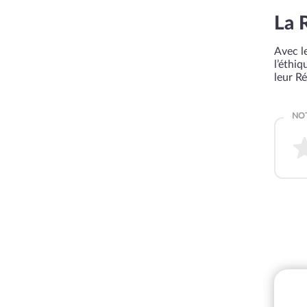
La 
Avec le
l’éthi
leur R