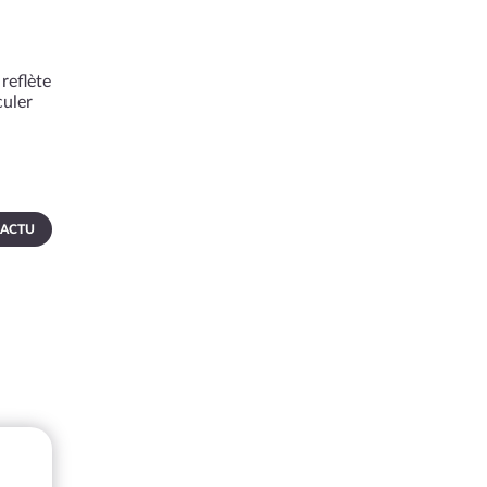
reflète
culer
 ACTU