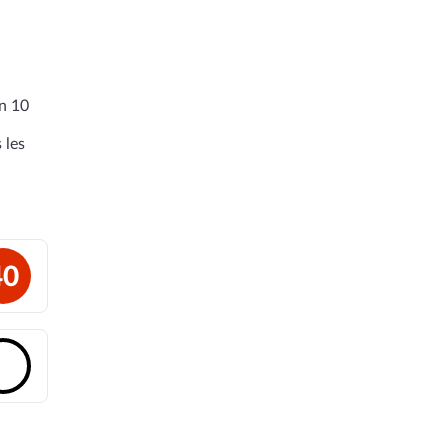
en 10
 les
40
🔓