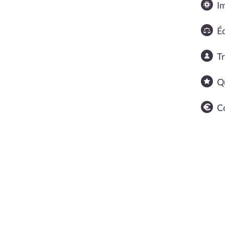
I
Éq
T
Q
C