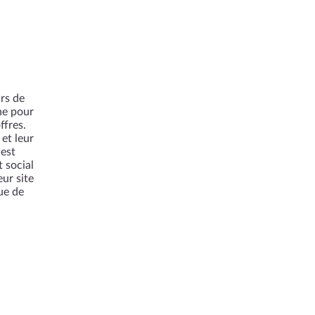
rs de
ne pour
ffres.
 et leur
 est
 social
eur site
ue de