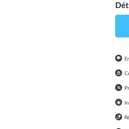
Dét
E
Co
NOTE MOYENNE
P
In
R