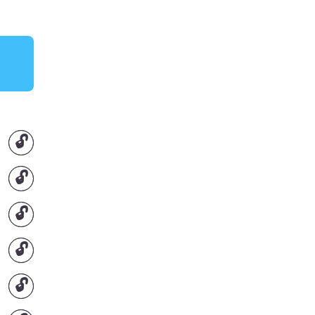
🔓
🔓
🔓
🔓
🔓