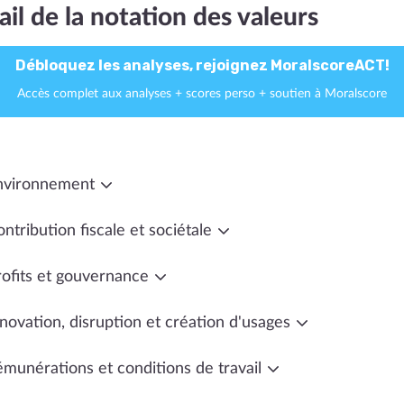
ail de la notation des valeurs
Débloquez les analyses, rejoignez MoralscoreACT!
Accès complet aux analyses + scores perso + soutien à Moralscore
nvironnement
ntribution fiscale et sociétale
rofits et gouvernance
novation, disruption et création d'usages
émunérations et conditions de travail