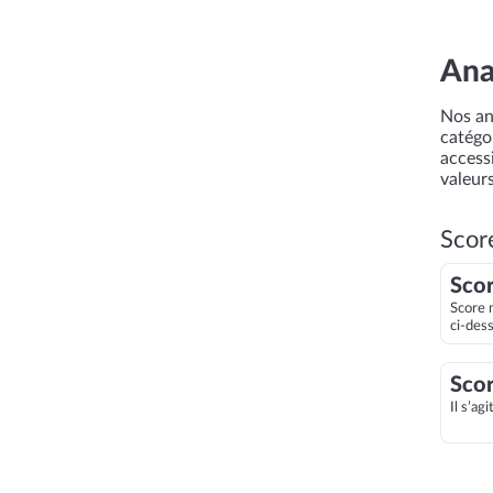
Ana
Nos an
catégor
accessi
valeurs
Scor
Scor
Score 
ci-des
Scor
Il s’ag