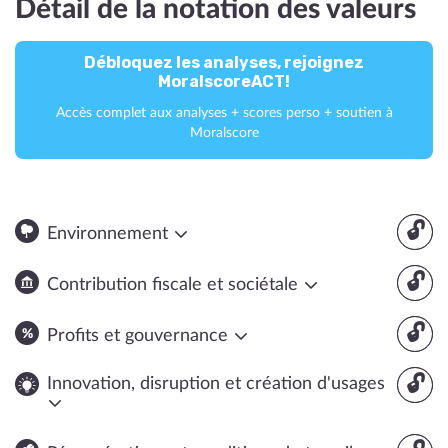
Détail de la notation des valeurs
Débloquez les analyses, rejoignez
MoralscoreACT!
Accès complet aux analyses + scores perso + soutien à
Moralscore
🔓
Environnement
🔓
Contribution fiscale et sociétale
🔓
Profits et gouvernance
🔓
Innovation, disruption et création d'usages