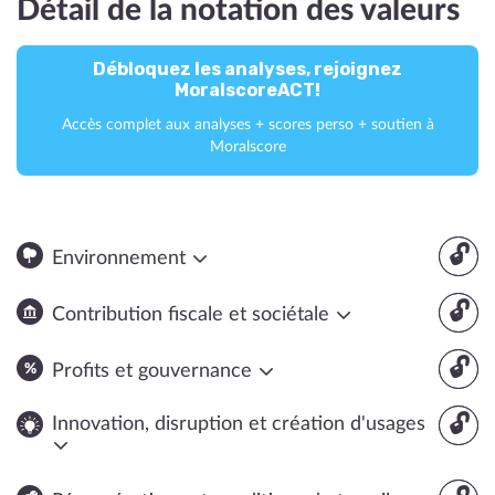
Détail de la notation des valeurs
Débloquez les analyses, rejoignez
MoralscoreACT!
Accès complet aux analyses + scores perso + soutien à
Moralscore
🔓
Environnement
🔓
Contribution fiscale et sociétale
🔓
Profits et gouvernance
🔓
Innovation, disruption et création d'usages