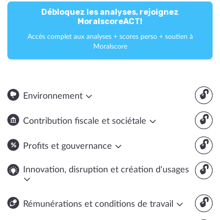
Débloquez les analyses, rejoignez
MoralscoreACT!
Accès complet aux analyses + scores perso + soutien à
Moralscore
🔓
Environnement
🔓
Contribution fiscale et sociétale
🔓
Profits et gouvernance
🔓
Innovation, disruption et création d'usages
🔓
Rémunérations et conditions de travail