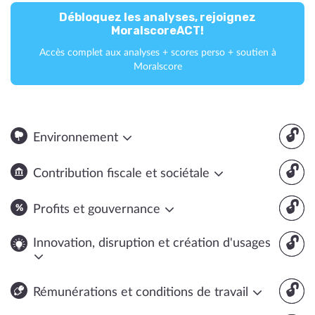
Débloquez les analyses, rejoignez
MoralscoreACT!
Accès complet aux analyses + scores perso + soutien à
Moralscore
🔓
Environnement
🔓
Contribution fiscale et sociétale
🔓
Profits et gouvernance
🔓
Innovation, disruption et création d'usages
🔓
Rémunérations et conditions de travail