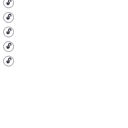
🔓
🔓
🔓
🔓
🔓