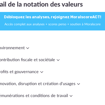
ail de la notation des valeurs
Débloquez les analyses, rejoignez MoralscoreACT!
Accès complet aux analyses + scores perso + soutien à Moralscore
nvironnement
ntribution fiscale et sociétale
rofits et gouvernance
novation, disruption et création d'usages
émunérations et conditions de travail