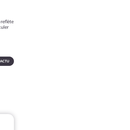
reflète
culer
 ACTU