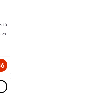
en 10
 les
36
🔓