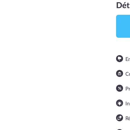
Dét
E
Co
NOTE MOYENNE
P
In
R