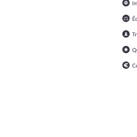
I
Éq
T
Q
C