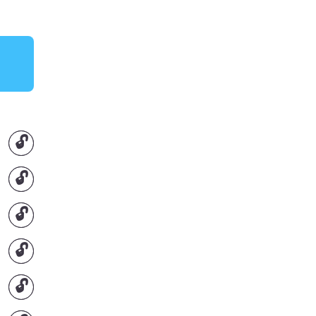
🔓
🔓
🔓
🔓
🔓