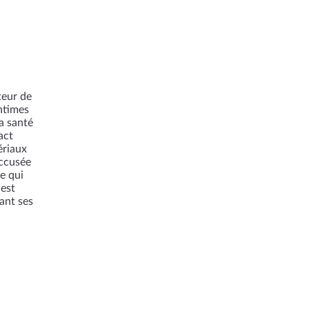
teur de
intimes
a santé
act
ériaux
accusée
e qui
 est
ant ses