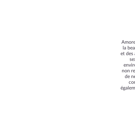
Amorel
la bea
et des
se
envir
non re
de n
con
égalem