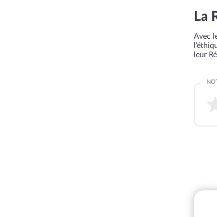
La 
Avec le
l’éthi
leur R