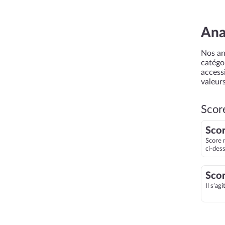
Ana
Nos an
catégor
accessi
valeurs
Scor
Scor
Score 
ci-des
Scor
Il s’ag