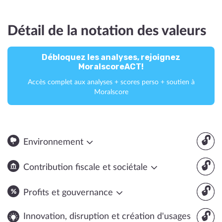
Détail de la notation des valeurs
Débloquez les analyses, rejoignez
MoralscoreACT!
Accès complet aux analyses + scores perso + soutien à
Moralscore
🔓
Environnement
🔓
Contribution fiscale et sociétale
🔓
Profits et gouvernance
🔓
Innovation, disruption et création d'usages