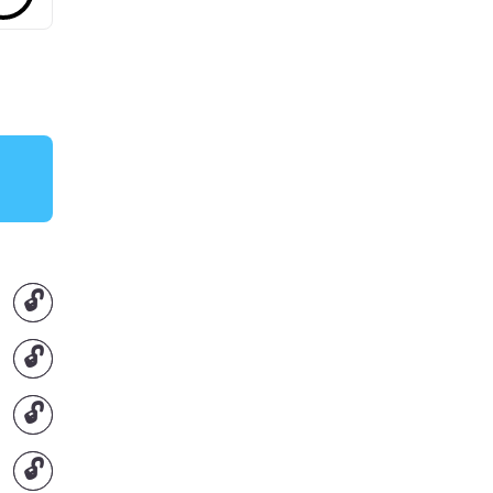
🔓
🔓
🔓
🔓