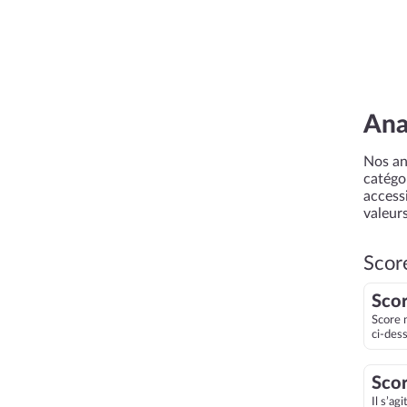
Ana
Nos an
catégor
accessi
valeurs
Scor
Scor
Score 
ci-des
Scor
Il s’ag