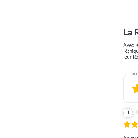
La 
Avec le
l’éthi
leur R
T