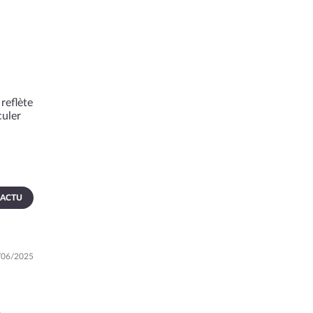
reflète
culer
 ACTU
7/06/2025