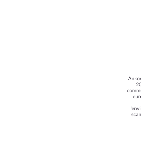
Ankor
20
commer
eur
l'env
scan