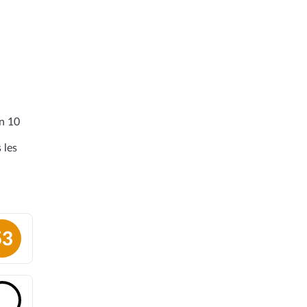
en 10
 les
53
🔓