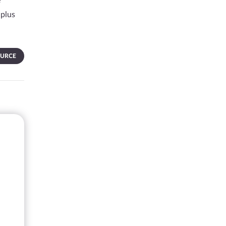
e
 plus
OURCE