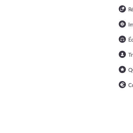
R
I
Éq
T
Q
C