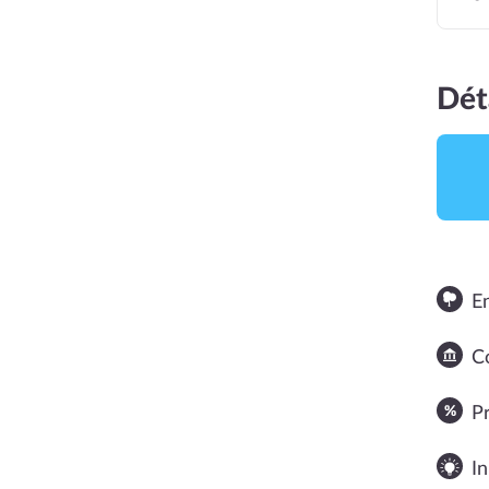
Dét
E
NOTE MOYENNE
Co
3
P
In