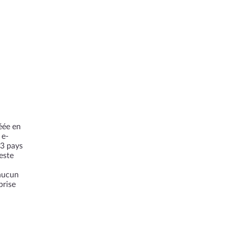
éée en
 e-
23 pays
este
 aucun
prise