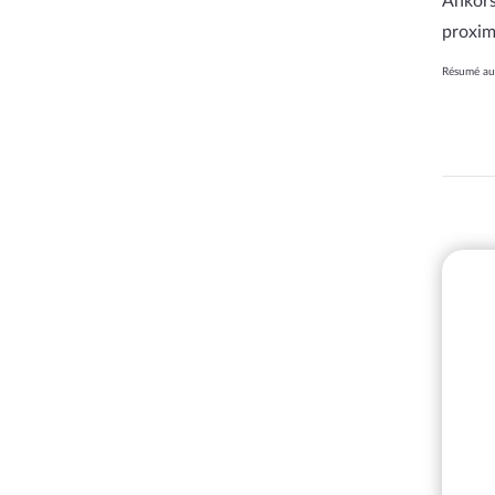
Ankors
proxim
Résumé aut