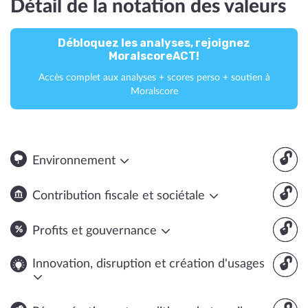
Détail de la notation des valeurs
Débloquez les analyses, rejoignez
MoralscoreACT!
Accès complet aux analyses + scores perso + soutien à
Moralscore
🔓
Environnement
🔓
Contribution fiscale et sociétale
🔓
Profits et gouvernance
🔓
Innovation, disruption et création d'usages