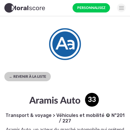
PERSONNALISEZ
← REVENIR À LA LISTE
Aramis Auto
33
Transport & voyage
>
Véhicules et mobilité
N°201
/ 227
Aramis Auto, un acteur du marché automobile qui prétend