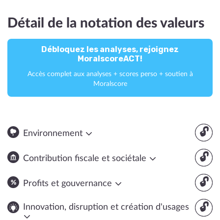
Détail de la notation des valeurs
Débloquez les analyses, rejoignez
MoralscoreACT!
Accès complet aux analyses + scores perso + soutien à
Moralscore
🔓
Environnement
🔓
Contribution fiscale et sociétale
🔓
Profits et gouvernance
🔓
Innovation, disruption et création d'usages