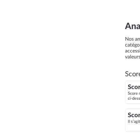
Ana
Nos an
catégor
accessi
valeurs
Scor
Scor
Score 
ci-des
Scor
Il s’ag