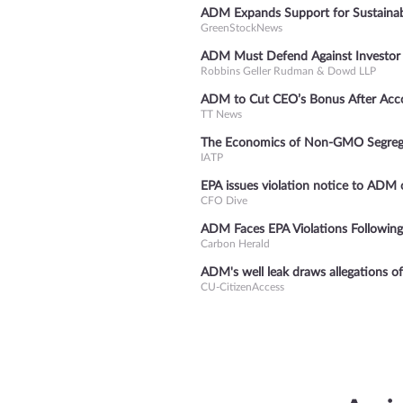
ADM Expands Support for Sustainabil
GreenStockNews
ADM Must Defend Against Investor 
Robbins Geller Rudman & Dowd LLP
ADM to Cut CEO’s Bonus After Acco
TT News
The Economics of Non-GMO Segregat
IATP
EPA issues violation notice to ADM 
CFO Dive
ADM Faces EPA Violations Followin
Carbon Herald
ADM's well leak draws allegations of
CU-CitizenAccess