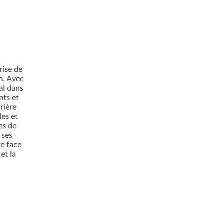
rise de
n. Avec
al dans
nts et
rière
es et
es de
 ses
e face
et la