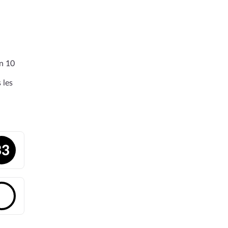
en 10
 les
33
🔓