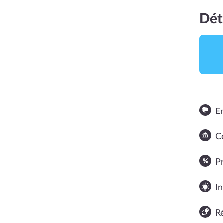
Dét
E
Co
NOTE MOYENNE
P
In
R