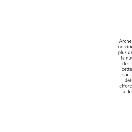
Archer
nutrit
plus d
la nu
des 
cett
soci
déf
effor
à de