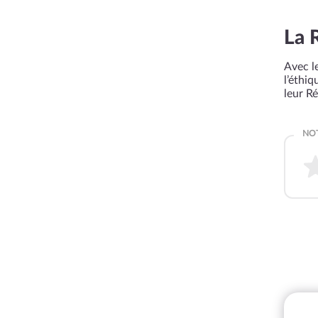
La 
Avec le
l’éthi
leur R