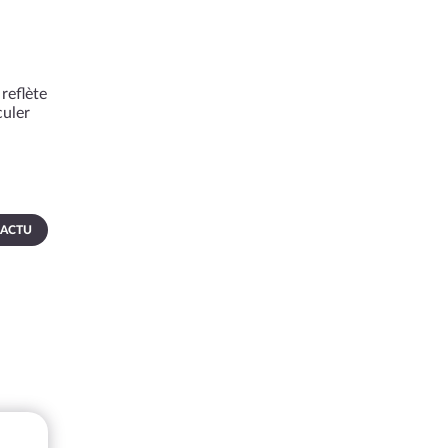
reflète
culer
 ACTU