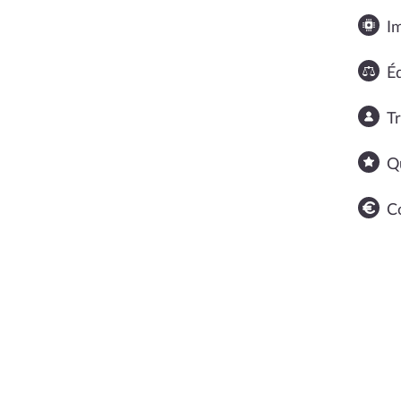
I
Éq
T
Q
C