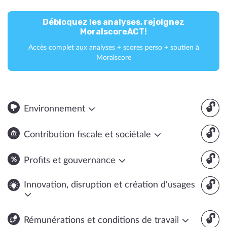
Débloquez les analyses, rejoignez
MoralscoreACT!
Accès complet aux analyses + scores perso + soutien à
Moralscore
🔓
Environnement
🔓
Contribution fiscale et sociétale
🔓
Profits et gouvernance
🔓
Innovation, disruption et création d'usages
🔓
Rémunérations et conditions de travail