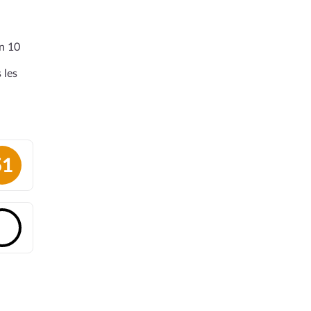
en 10
 les
51
🔓