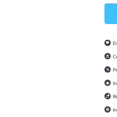
E
Co
NOTE MOYENNE
P
In
R
I