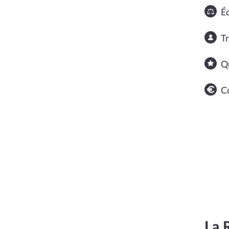
Éq
T
Q
C
La 