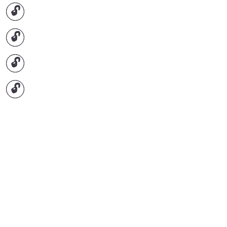
🔓
🔓
🔓
🔓