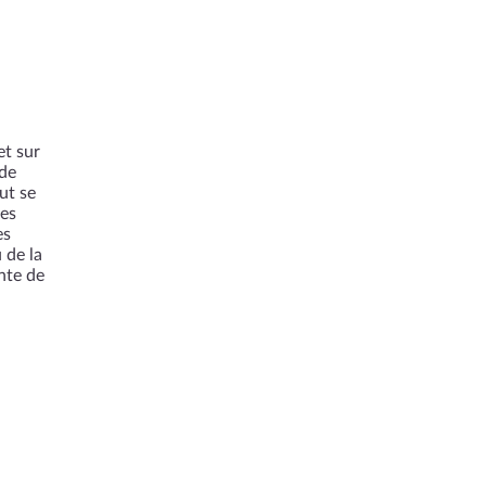
et sur
 de
ut se
les
es
 de la
nte de