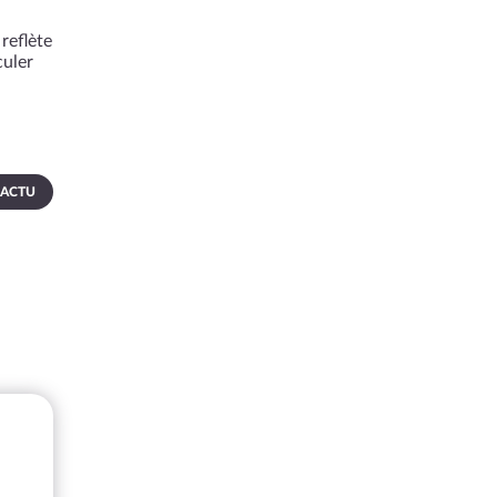
reflète
culer
 ACTU