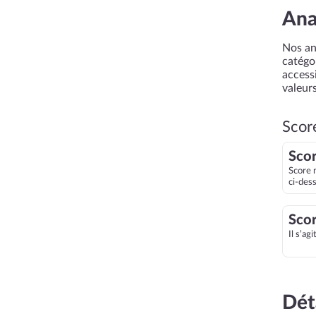
Ana
Nos an
catégor
accessi
valeurs
Scor
Scor
Score 
ci-des
Scor
Il s’ag
Dét