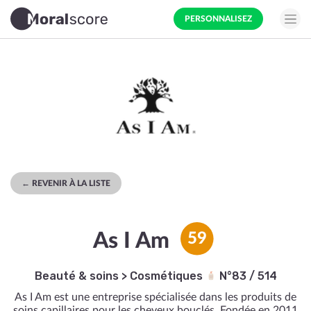
PERSONNALISEZ
← REVENIR À LA LISTE
As I Am
59
Beauté & soins
>
Cosmétiques
N°83 / 514
As I Am est une entreprise spécialisée dans les produits de
soins capillaires pour les cheveux bouclés. Fondée en 2011