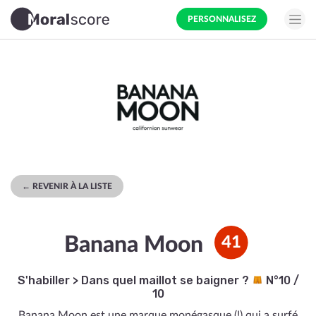
PERSONNALISEZ
← REVENIR À LA LISTE
Banana Moon
41
S'habiller
>
Dans quel maillot se baigner ?
N°10 /
10
Banana Moon est une marque monégasque (!) qui a surfé