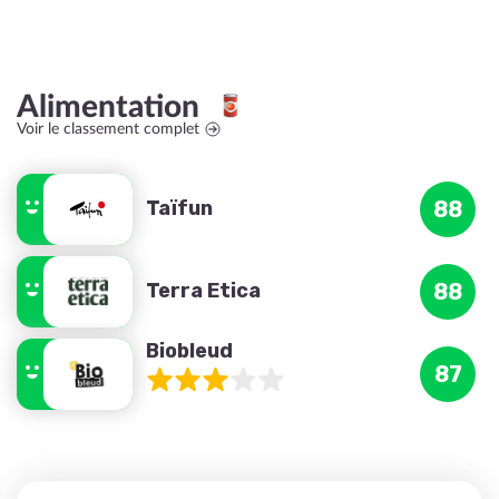
Alimentation
Voir le classement complet
Taïfun
88
Terra Etica
88
Biobleud
87