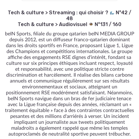
Tech & culture
>
Streaming : qui choisir ?
N°42 /
48
Tech & culture
>
Audiovisuel
N°131 / 160
beIN Sports, filiale du groupe qatarien beIN MEDIA GROUP
depuis 2012, est un diffuseur franco-qatarien dominant
dans les droits sportifs en France, proposant Ligue 1, Ligue
des Champions et compétitions internationales. Le groupe
affiche des engagements RSE dignes d'intérêt, fondant sa
culture sur six principes éthiques incluant respect, loyauté
et responsabilité, avec une politique stricte contre
discrimination et harcèlement. Il réalise des bilans carbone
annuels et communique régulièrement sur ses résultats
environnementaux et sociaux, atteignant un
positionnement RSE modérément satisfaisant. Néanmoins,
beIN Sports navigue dans un bras de fer judiciaire tenace
avec la Ligue française depuis des années, réclamant un «
traitement équitable » face à des contraintes contractuelles
pesantes et des millions d'arriérés à verser. Un incident
impliquant un journaliste aux tweets politiquement
maladroits a également rappelé que même les temples
autoproclamés de neutralité sportive peuvent trébucher.