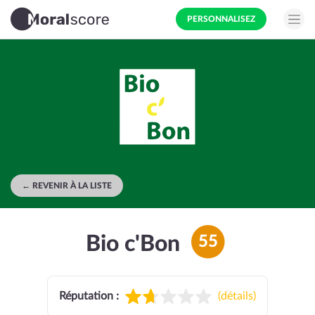
PERSONNALISEZ
← REVENIR À LA LISTE
Bio c'Bon
55
Réputation :
(
détails
)