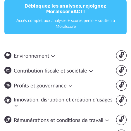
Débloquez les analyses, rejoignez
MoralscoreACT!
Accès complet aux analyses + scores perso + soutien à
Moralscore
🔓
Environnement
🔓
Contribution fiscale et sociétale
🔓
Profits et gouvernance
🔓
Innovation, disruption et création d'usages
🔓
Rémunérations et conditions de travail