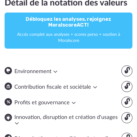
Détail de la notation des valeurs
Débloquez les analyses, rejoignez
MoralscoreACT!
Accès complet aux analyses + scores perso + soutien à
Moralscore
🔓
Environnement
🔓
Contribution fiscale et sociétale
🔓
Profits et gouvernance
🔓
Innovation, disruption et création d'usages