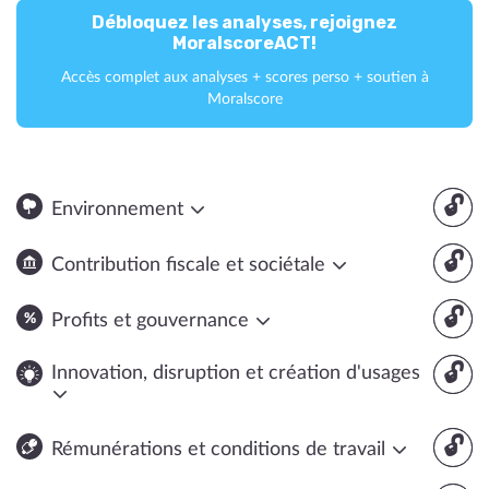
Débloquez les analyses, rejoignez
MoralscoreACT!
Accès complet aux analyses + scores perso + soutien à
Moralscore
🔓
Environnement
🔓
Contribution fiscale et sociétale
🔓
Profits et gouvernance
🔓
Innovation, disruption et création d'usages
🔓
Rémunérations et conditions de travail