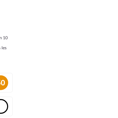
en 10
 les
50
🔓