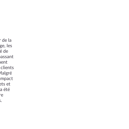
 de la
ge, les
é de
passant
ment
clients
Malgré
 impact
ts et
 a été
re
.