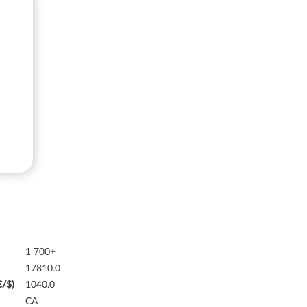
1 700+
17810.0
€/$)
1040.0
CA