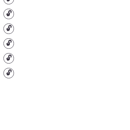
🔓
🔓
🔓
🔓
🔓