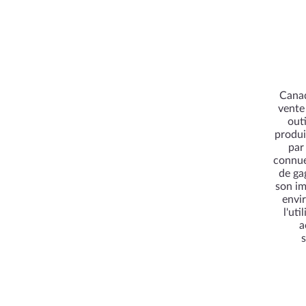
Canad
vente 
out
produi
par
connue
de ga
son im
envi
l'uti
a