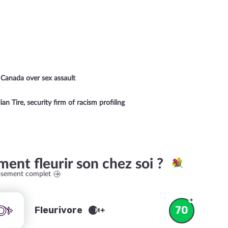
 Canada over sex assault
n Tire, security firm of racism profiling
ent fleurir son chez soi ?
assement complet
70
Fleurivore