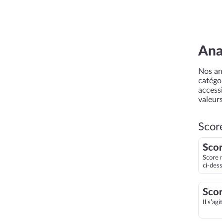
Ana
Nos an
catégor
accessi
valeurs
Scor
Scor
Score 
ci-des
Scor
Il s’ag