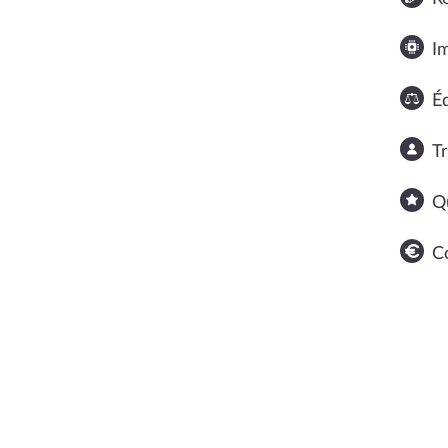
I
Éq
T
Q
C