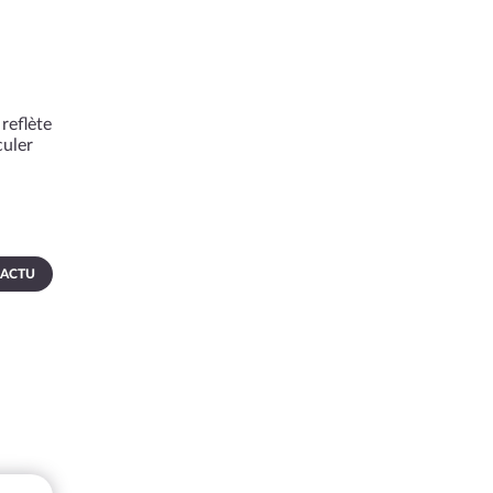
reflète
culer
 ACTU