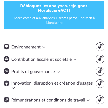
Débloquez les analyses, rejoignez
MoralscoreACT!
Accès complet aux analyses + scores perso + soutien à
Moralscore
🔓
Environnement
🔓
Contribution fiscale et sociétale
🔓
Profits et gouvernance
🔓
Innovation, disruption et création d'usages
🔓
Rémunérations et conditions de travail