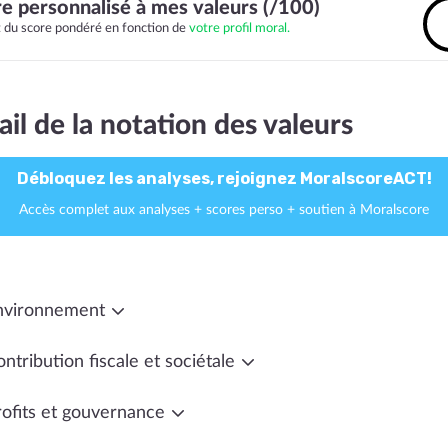
e personnalisé à mes valeurs (/100)
it du score pondéré en fonction de
votre profil moral.
ail de la notation des valeurs
Débloquez les analyses, rejoignez MoralscoreACT!
Accès complet aux analyses + scores perso + soutien à Moralscore
nvironnement
ntribution fiscale et sociétale
rofits et gouvernance