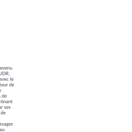
devenu
 UDR,
avec le
rteur de
e
s de
prônant
ar ses
 de
ssages
 au