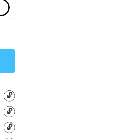
🔓
🔓
🔓
🔓