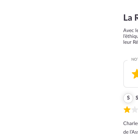
La 
Avec le
l’éthi
leur R
S
S
Charle
de l’A