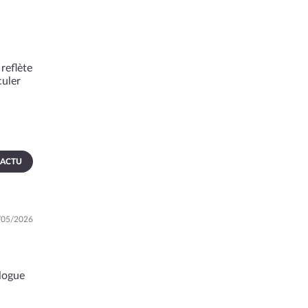
reflète
culer
 ACTU
4/05/2026
ologue