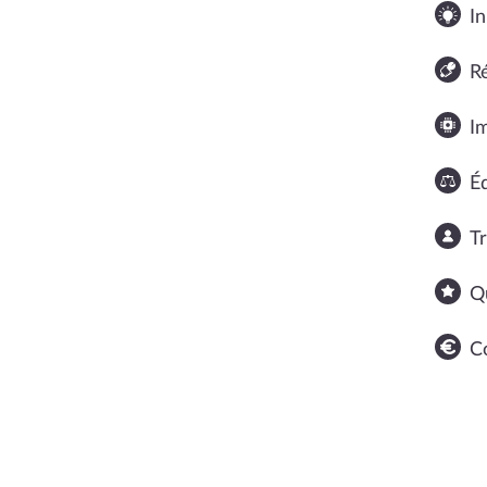
In
R
I
Éq
T
Q
C