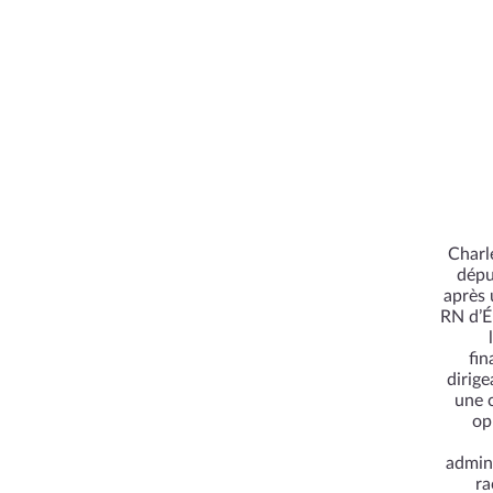
Charl
dépu
après 
RN d’Ér
fin
dirige
une c
op
admin
ra