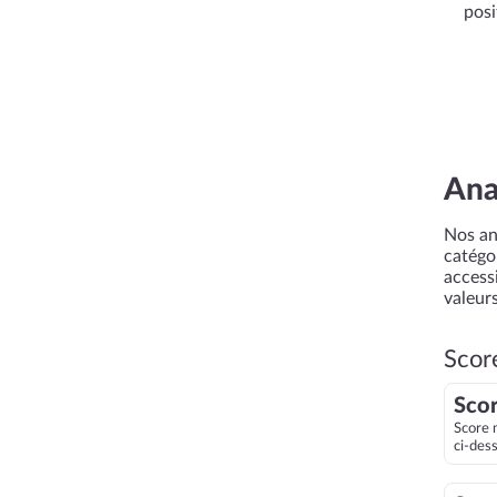
posi
Ana
Nos an
catégor
accessi
valeurs
Scor
Scor
Score 
ci-des