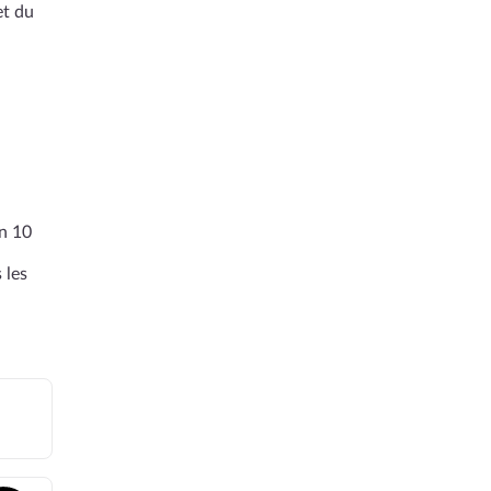
et du
en 10
 les
0