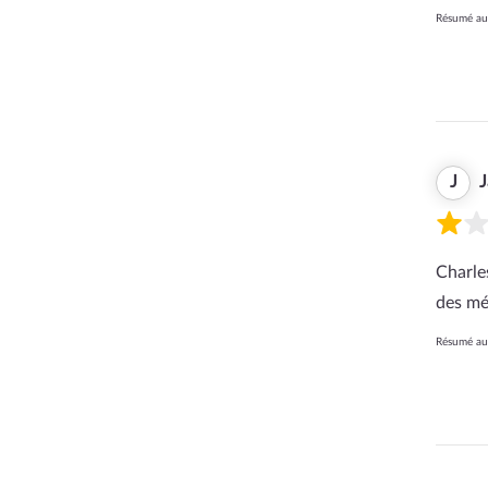
Résumé aut
J
Charle
des mé
Résumé aut