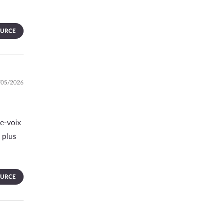
OURCE
6/05/2026
e-voix
 plus
OURCE