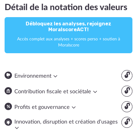
Détail de la notation des valeurs
Débloquez les analyses, rejoignez
MoralscoreACT!
Accès complet aux analyses + scores perso + soutien à
Moralscore
🔓
Environnement
🔓
Contribution fiscale et sociétale
🔓
Profits et gouvernance
🔓
Innovation, disruption et création d'usages