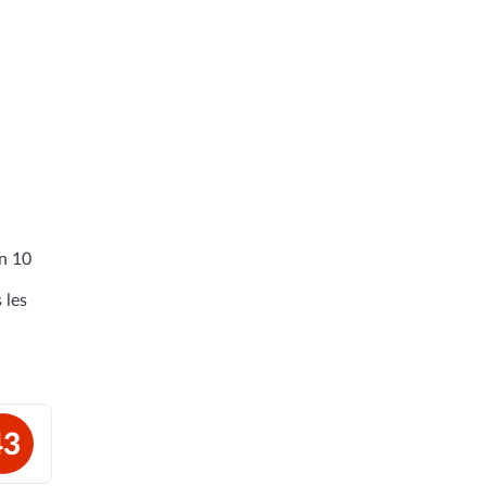
en 10
 les
43