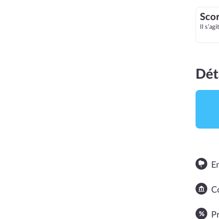
Scor
Il s’ag
Dét
E
NOTE MOYENNE
Co
P