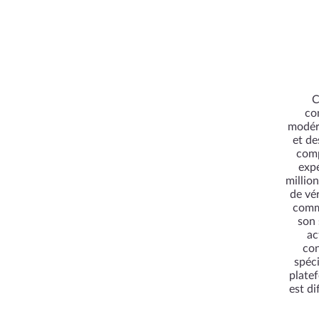
C
co
modéré
et de
comp
expé
millio
de vé
comme
son 
ac
con
spéci
plate
est di