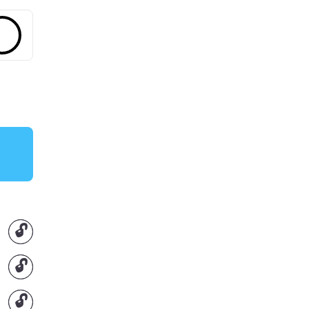
🔓
🔓
🔓
🔓