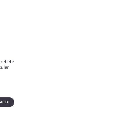
reflète
culer
 ACTU