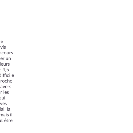
ne
vis
oncours
éer un
leurs
e 4,5
fficile
proche
ravers
r les
qui
ives
l, la
ais il
t être