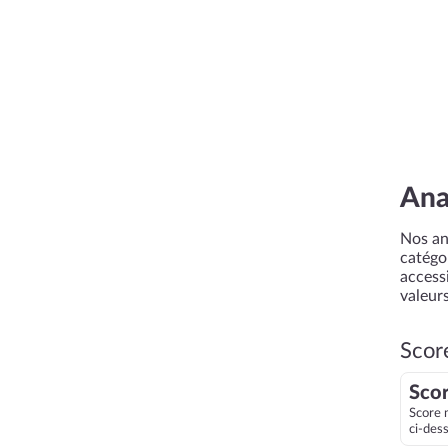
Ana
Nos an
catégor
accessi
valeurs
Scor
Scor
Score 
ci-des