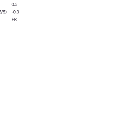
0.5
€/$)
-0.3
FR