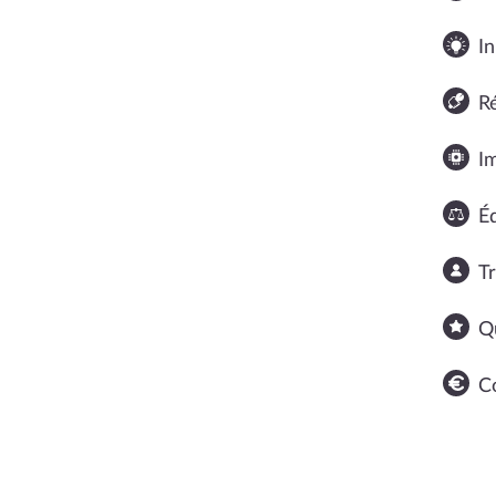
In
R
I
Éq
T
Q
C