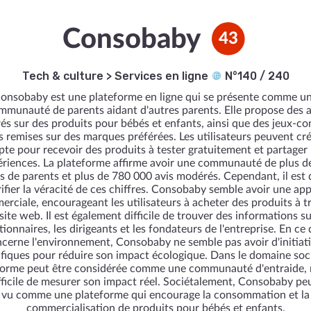
Consobaby
43
Tech & culture
>
Services en ligne
N°140 / 240
onsobaby est une plateforme en ligne qui se présente comme u
mmunauté de parents aidant d'autres parents. Elle propose des a
s sur des produits pour bébés et enfants, ainsi que des jeux-c
s remises sur des marques préférées. Les utilisateurs peuvent cr
te pour recevoir des produits à tester gratuitement et partager 
riences. La plateforme affirme avoir une communauté de plus d
ns de parents et plus de 780 000 avis modérés. Cependant, il est di
rifier la véracité de ces chiffres. Consobaby semble avoir une ap
rciale, encourageant les utilisateurs à acheter des produits à t
site web. Il est également difficile de trouver des informations su
tionnaires, les dirigeants et les fondateurs de l'entreprise. En ce 
cerne l'environnement, Consobaby ne semble pas avoir d'initiat
fiques pour réduire son impact écologique. Dans le domaine socia
forme peut être considérée comme une communauté d'entraide, m
fficile de mesurer son impact réel. Sociétalement, Consobaby peu
vu comme une plateforme qui encourage la consommation et la
commercialisation de produits pour bébés et enfants.