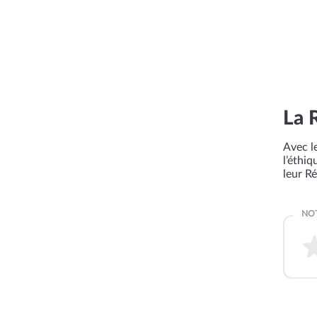
La 
Avec le
l’éthi
leur R