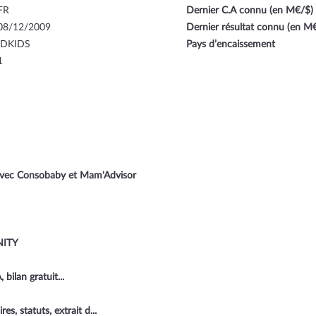
FR
Dernier C.A connu (en M€/$)
08/12/2009
Dernier résultat connu (en M
IDKIDS
Pays d’encaissement
1
e avec Consobaby et Mam'Advisor
NITY
bilan gratuit...
s, statuts, extrait d...