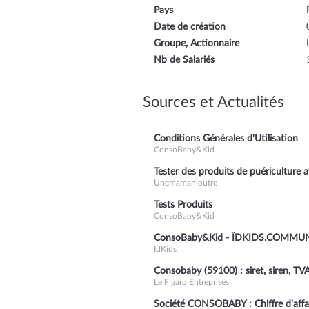
Pays
Date de création
Groupe, Actionnaire
Nb de Salariés
Sources et Actualités
Conditions Générales d'Utilisation
ConsoBaby&Kid
Tester des produits de puéricultur
Unemamanloutre
Tests Produits
ConsoBaby&Kid
ConsoBaby&Kid - ÏDKIDS.COMMU
IdKids
Consobaby (59100) : siret, siren, TVA, 
Le Figaro Entreprises
Société CONSOBABY : Chiffre d'affaire