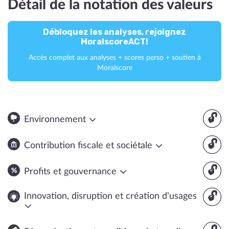
Détail de la notation des valeurs
Débloquez les analyses, rejoignez
MoralscoreACT!
Accès complet aux analyses + scores perso + soutien à
Moralscore
🔓
Environnement
🔓
Contribution fiscale et sociétale
🔓
Profits et gouvernance
🔓
Innovation, disruption et création d'usages