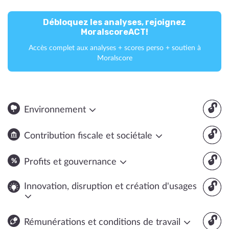
Débloquez les analyses, rejoignez
MoralscoreACT!
Accès complet aux analyses + scores perso + soutien à
Moralscore
🔓
Environnement
🔓
Contribution fiscale et sociétale
🔓
Profits et gouvernance
🔓
Innovation, disruption et création d'usages
🔓
Rémunérations et conditions de travail