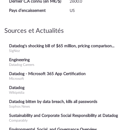
Dernier C.A connu (en M€/$)
2600.0
Pays d’encaissement
US
Sources et Actualités
Datadog's shocking bill of $65 million, pricing comparison...
SigNoz
Engineering
Datadog Careers
Datadog - Microsoft 365 App Certification
Microsoft
Datadog
Wikipédia
Datadog bitten by data breach, kills all passwords
Sophos News
Sustainability and Corporate Social Responsibility at Datadog
Comparably
Environmental, Social, and Governance Overview