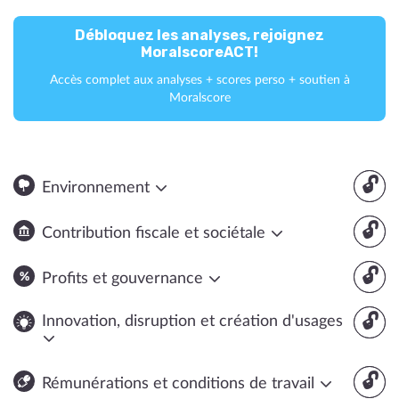
Débloquez les analyses, rejoignez
MoralscoreACT!
Accès complet aux analyses + scores perso + soutien à
Moralscore
🔓
Environnement
🔓
Contribution fiscale et sociétale
🔓
Profits et gouvernance
🔓
Innovation, disruption et création d'usages
🔓
Rémunérations et conditions de travail