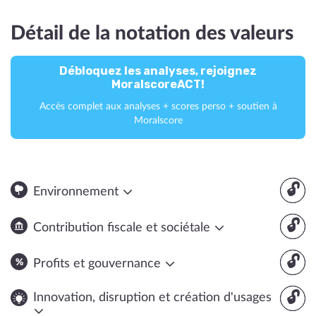
Détail de la notation des valeurs
Débloquez les analyses, rejoignez
MoralscoreACT!
Accès complet aux analyses + scores perso + soutien à
Moralscore
🔓
Environnement
🔓
Contribution fiscale et sociétale
🔓
Profits et gouvernance
🔓
Innovation, disruption et création d'usages