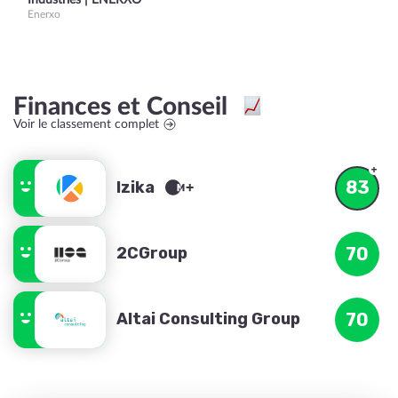
Industries | ENERXO
Enerxo
Finances et Conseil
Voir le classement complet
83
Izika
2CGroup
70
Altai Consulting Group
70