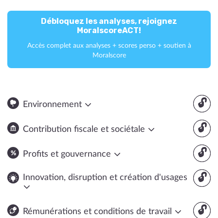
Débloquez les analyses, rejoignez
MoralscoreACT!
Accès complet aux analyses + scores perso + soutien à
Moralscore
🔓
Environnement
🔓
Contribution fiscale et sociétale
🔓
Profits et gouvernance
🔓
Innovation, disruption et création d'usages
🔓
Rémunérations et conditions de travail