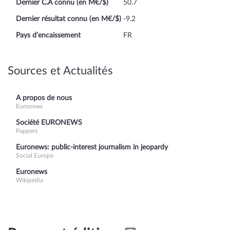
Dernier C.A connu (en M€/$)
50.7
Dernier résultat connu (en M€/$)
-9.2
Pays d’encaissement
FR
Sources et Actualités
A propos de nous
Euronews
Société EURONEWS
Pappers
Euronews: public-interest journalism in jeopardy
Social Europe
Euronews
Wikipédia