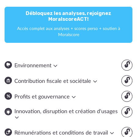
Débloquez les analyses, rejoignez
MoralscoreACT!
Accès complet aux analyses + scores perso + soutien à
Moralscore
🔓
Environnement
🔓
Contribution fiscale et sociétale
🔓
Profits et gouvernance
🔓
Innovation, disruption et création d'usages
🔓
Rémunérations et conditions de travail