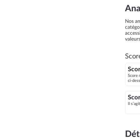
Ana
Nos an
catégor
accessi
valeurs
Scor
Scor
Score 
ci-des
Scor
Il s’ag
Dét