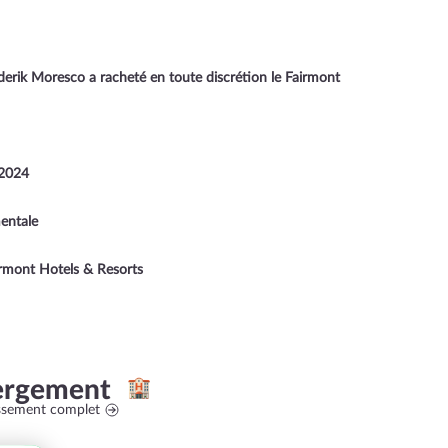
 derik Moresco a racheté en toute discrétion le Fairmont
 2024
mentale
irmont Hotels & Resorts
ergement
assement complet