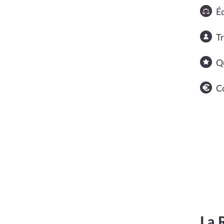
Éq
T
Q
C
La 