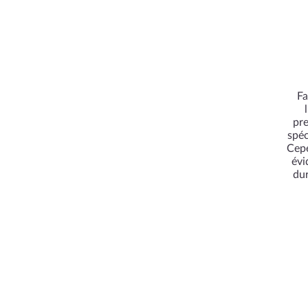
Fa
pre
spéc
Cepe
évi
dur