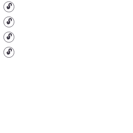
🔓
🔓
🔓
🔓