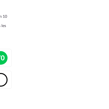
en 10
 les
70
🔓