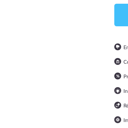
E
Co
NOTE MOYENNE
P
In
R
I