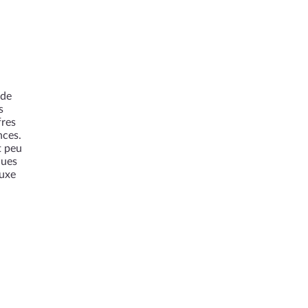
 de
s
fres
nces.
t peu
ques
luxe