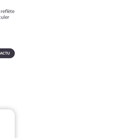
reflète
culer
 ACTU