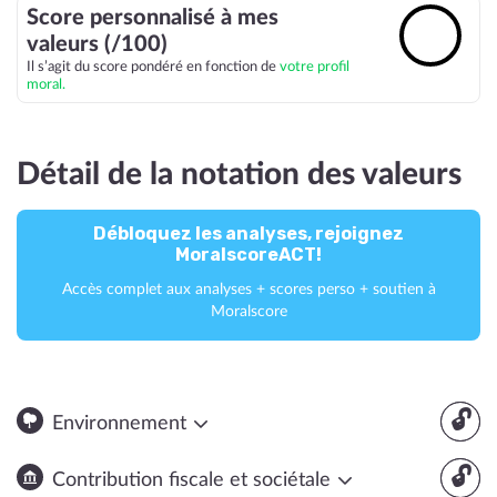
Score personnalisé à mes
🔓
valeurs (/100)
Il s’agit du score pondéré en fonction de
votre profil
moral.
Détail de la notation des valeurs
Débloquez les analyses, rejoignez
MoralscoreACT!
Accès complet aux analyses + scores perso + soutien à
Moralscore
🔓
Environnement
🔓
Contribution fiscale et sociétale