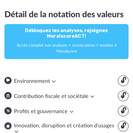
Détail de la notation des valeurs
Débloquez les analyses, rejoignez
MoralscoreACT!
Accès complet aux analyses + scores perso + soutien à
Moralscore
🔓
Environnement
🔓
Contribution fiscale et sociétale
🔓
Profits et gouvernance
🔓
Innovation, disruption et création d'usages