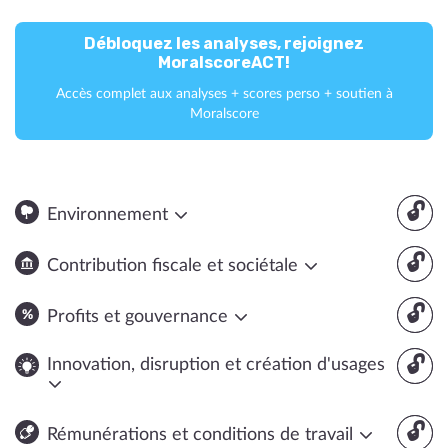
Débloquez les analyses, rejoignez
MoralscoreACT!
Accès complet aux analyses + scores perso + soutien à
Moralscore
🔓
Environnement
🔓
Contribution fiscale et sociétale
🔓
Profits et gouvernance
🔓
Innovation, disruption et création d'usages
🔓
Rémunérations et conditions de travail