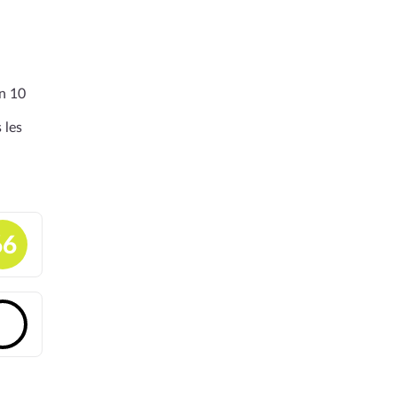
en 10
 les
66
🔓