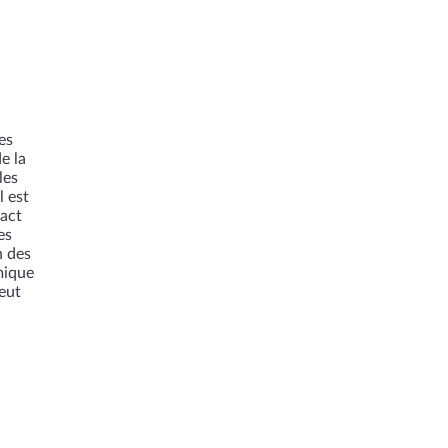
es
e la
les
l est
pact
es
n des
mique
eut