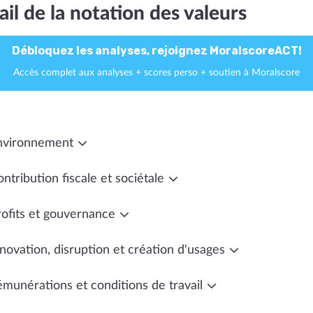
ail de la notation des valeurs
Débloquez les analyses, rejoignez MoralscoreACT!
Accès complet aux analyses + scores perso + soutien à Moralscore
nvironnement
ntribution fiscale et sociétale
rofits et gouvernance
novation, disruption et création d'usages
émunérations et conditions de travail