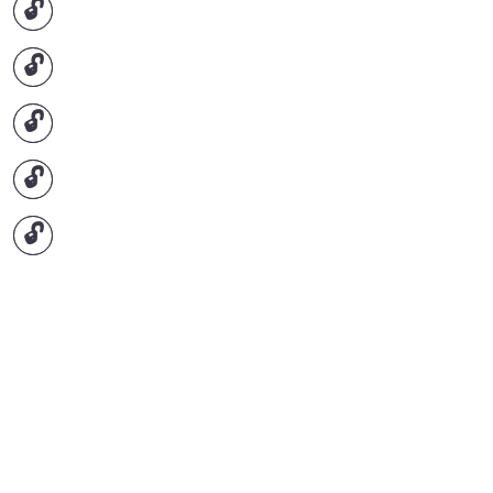
🔓
🔓
🔓
🔓
🔓