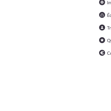
I
Éq
T
Q
C