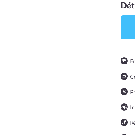
Dét
E
Co
NOTE MOYENNE
P
In
R