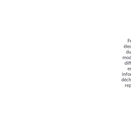
F
éle
du
modu
dif
e
info
déch
re