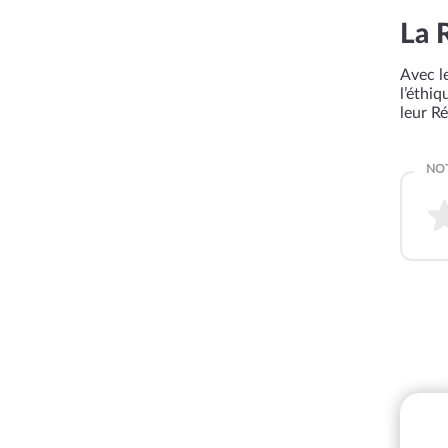
La 
Avec le
l’éthi
leur R