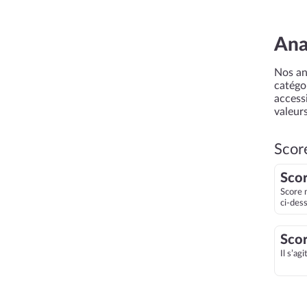
Ana
Nos an
catégor
accessi
valeurs
Scor
Scor
Score 
ci-des
Scor
Il s’ag