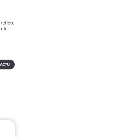
reflète
culer
 ACTU