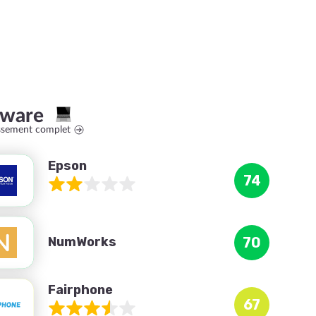
dware
assement complet
Epson
74
NumWorks
70
Fairphone
67