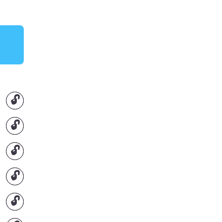
🔓
🔓
🔓
🔓
🔓