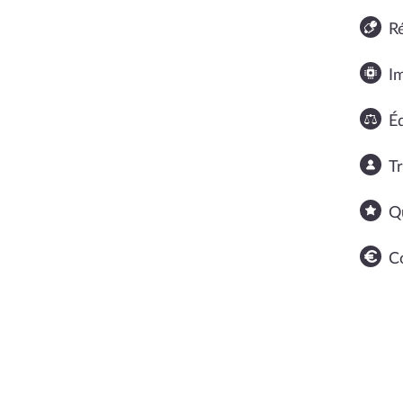
R
I
Éq
T
Q
C