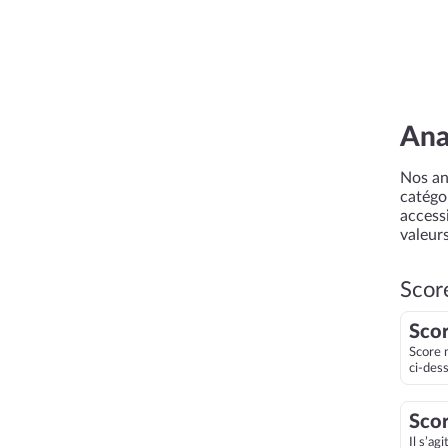
Ana
Nos an
catégor
accessi
valeurs
Scor
Scor
Score 
ci-des
Scor
Il s’ag