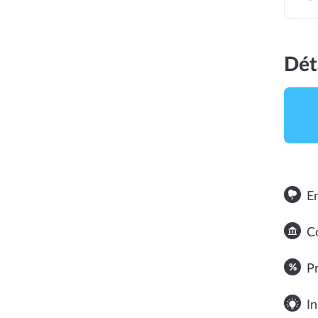
Dét
E
NOTE MOYENNE
Co
1
P
In