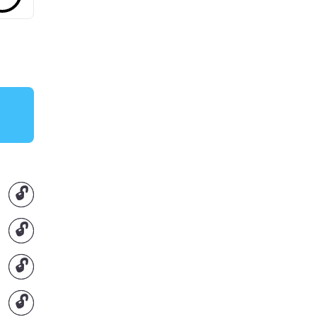
🔓
🔓
🔓
🔓