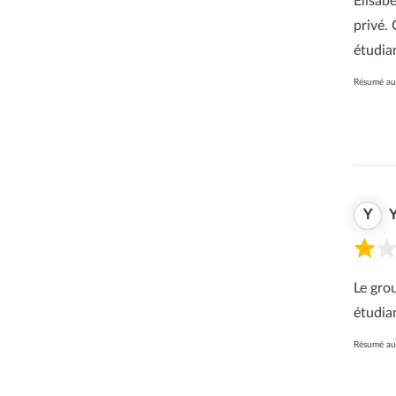
Elisab
privé. 
étudia
Résumé aut
Y
Le gro
étudian
Résumé aut