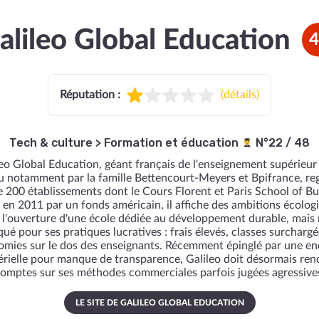
alileo Global Education
4
Réputation :
(
détails
)
Tech & culture
>
Formation et éducation
N°22 / 48
eo Global Education, géant français de l'enseignement supérieur
u notamment par la famille Bettencourt-Meyers et Bpifrance, re
e 200 établissements dont le Cours Florent et Paris School of Bu
 en 2011 par un fonds américain, il affiche des ambitions écolog
 l'ouverture d'une école dédiée au développement durable, mais 
iqué pour ses pratiques lucratives : frais élevés, classes surchargé
mies sur le dos des enseignants. Récemment épinglé par une e
érielle pour manque de transparence, Galileo doit désormais ren
omptes sur ses méthodes commerciales parfois jugées agressive
LE SITE DE GALILEO GLOBAL EDUCATION