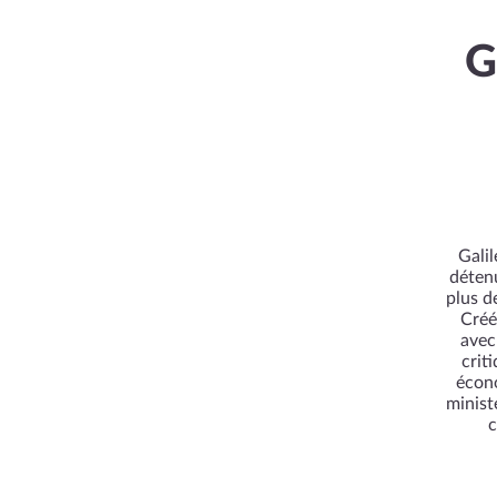
G
Galil
déten
plus d
Créé
avec
crit
écono
minist
c