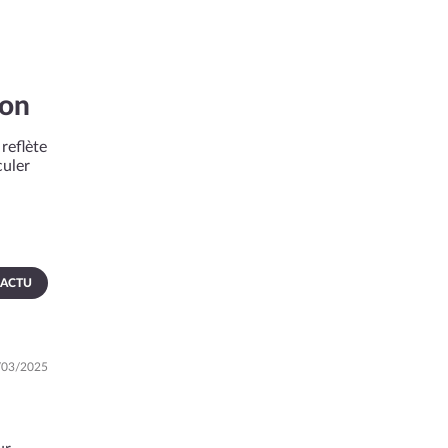
ion
reflète
culer
 ACTU
8/03/2025