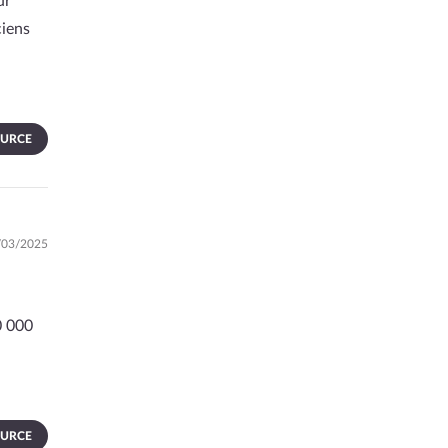
ur
ciens
OURCE
3/03/2025
0 000
OURCE