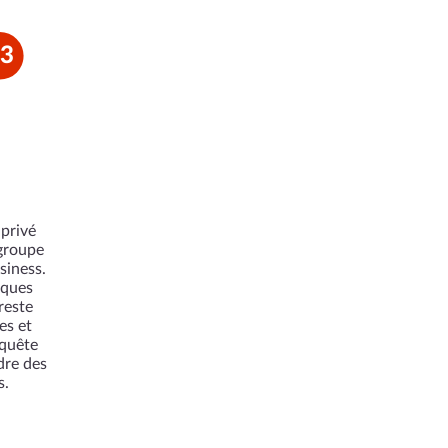
3
 privé
groupe
siness.
iques
reste
es et
nquête
dre des
s.