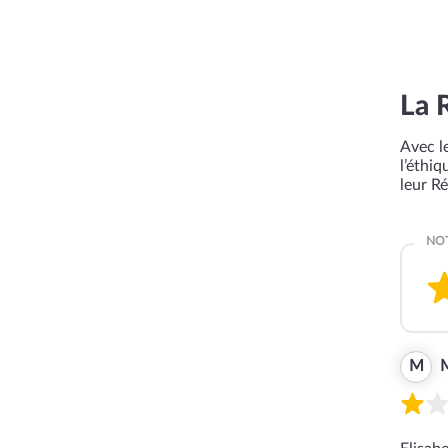
La 
Avec le
l’éthi
leur R
M