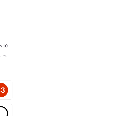
en 10
 les
43
🔓