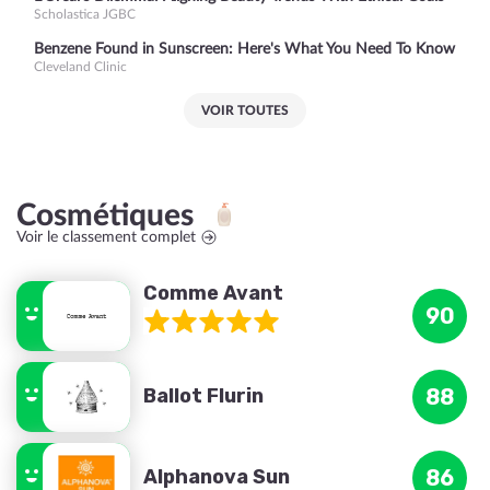
Scholastica JGBC
Benzene Found in Sunscreen: Here's What You Need To Know
Cleveland Clinic
VOIR TOUTES
Cosmétiques
Voir le classement complet
Comme Avant
90
Ballot Flurin
88
Alphanova Sun
86