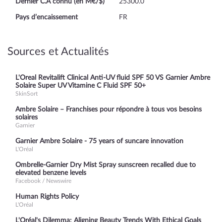
Dernier C.A connu (en M€/$)
25300.0
Pays d’encaissement
FR
Sources et Actualités
L'Oreal Revitalift Clinical Anti-UV fluid SPF 50 VS Garnier Ambre
Solaire Super UV Vitamine C Fluid SPF 50+
SkinSort
Ambre Solaire – Franchises pour répondre à tous vos besoins
solaires
Garnier
Garnier Ambre Solaire - 75 years of suncare innovation
L'Oréal
Ombrelle-Garnier Dry Mist Spray sunscreen recalled due to
elevated benzene levels
Facebook / Newswire
Human Rights Policy
L'Oréal
L'Oréal's Dilemma: Aligning Beauty Trends With Ethical Goals