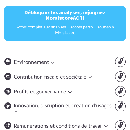
Débloquez les analyses, rejoignez
MoralscoreACT!
Accès complet aux analyses + scores perso + soutien à
Moralscore
🔓
Environnement
🔓
Contribution fiscale et sociétale
🔓
Profits et gouvernance
🔓
Innovation, disruption et création d'usages
🔓
Rémunérations et conditions de travail