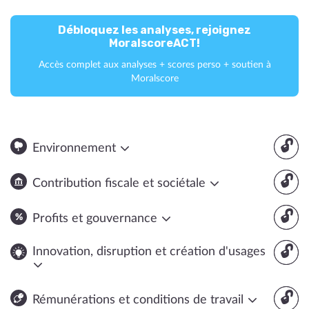
Débloquez les analyses, rejoignez
MoralscoreACT!
Accès complet aux analyses + scores perso + soutien à
Moralscore
🔓
Environnement
🔓
Contribution fiscale et sociétale
🔓
Profits et gouvernance
🔓
Innovation, disruption et création d'usages
🔓
Rémunérations et conditions de travail