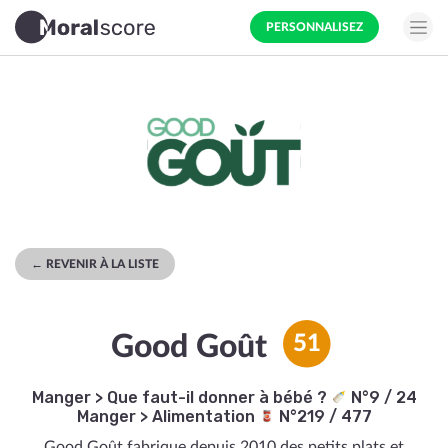
PERSONNALISEZ
← REVENIR À LA LISTE
Good Goût
51
Manger
>
Que faut-il donner à bébé ?
N°9 / 24
Manger
>
Alimentation
N°219 / 477
Good Goût fabrique depuis 2010 des petits plats et