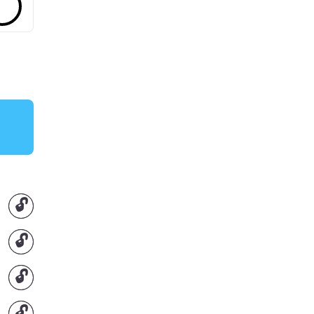
🔓
🔓
🔓
🔓
🔓