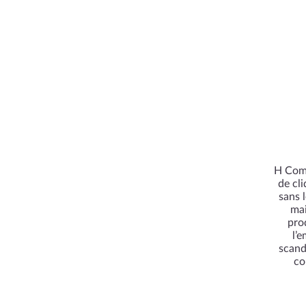
H Comp
de cl
sans 
mai
pro
l’
scand
co