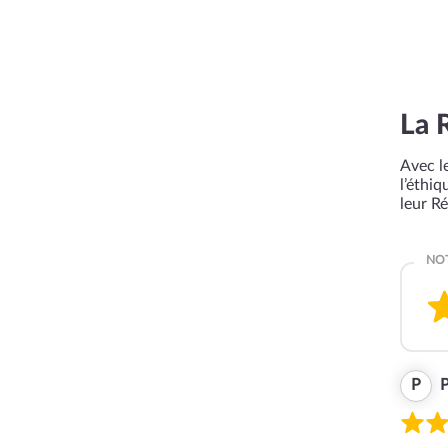
La 
Avec le
l’éthi
leur R
P
P