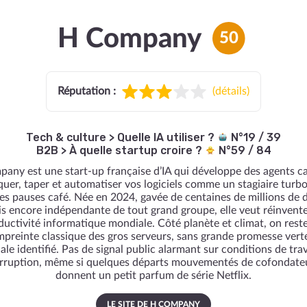
H Company
50
Réputation :
(
détails
)
Tech & culture
>
Quelle IA utiliser ?
N°19 / 39
B2B
>
À quelle startup croire ?
N°59 / 84
any est une start-up française d’IA qui développe des agents c
iquer, taper et automatiser vos logiciels comme un stagiaire turbo
les pauses café. Née en 2024, gavée de centaines de millions de d
s encore indépendante de tout grand groupe, elle veut réinvente
ductivité informatique mondiale. Côté planète et climat, on reste
empreinte classique des gros serveurs, sans grande promesse verte
ale identifié. Pas de signal public alarmant sur conditions de trav
rruption, même si quelques départs mouvementés de cofondate
donnent un petit parfum de série Netflix.
LE SITE DE H COMPANY