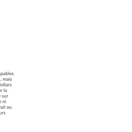
apables
, mais
ollars
r la
 sur
 ni
ail ou
urs