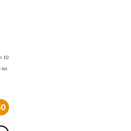
en 10
 les
50