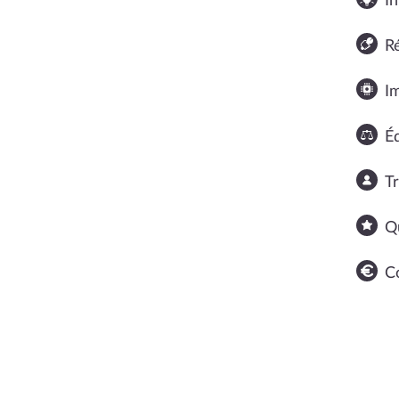
In
R
I
Éq
T
Q
C