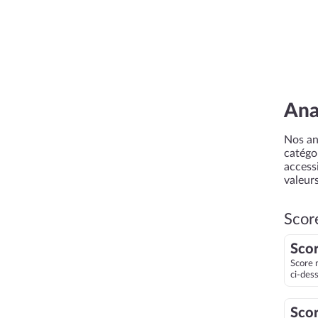
Ana
Nos an
catégor
accessi
valeurs
Scor
Scor
Score 
ci-des
Scor