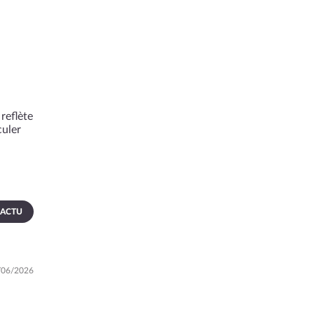
reflète
culer
 ACTU
7/06/2026