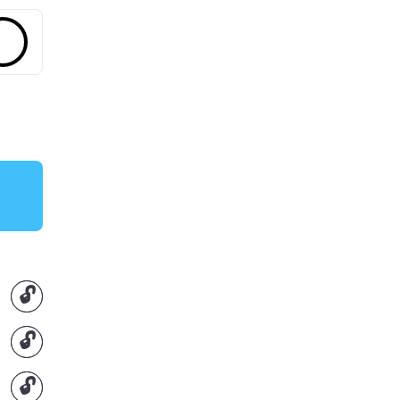
🔓
🔓
🔓
🔓