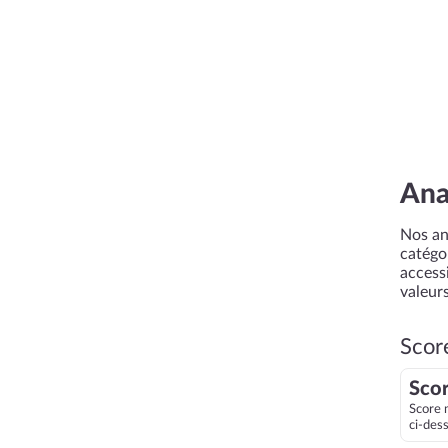
Ana
Nos an
catégor
accessi
valeurs
Scor
Scor
Score 
ci-des