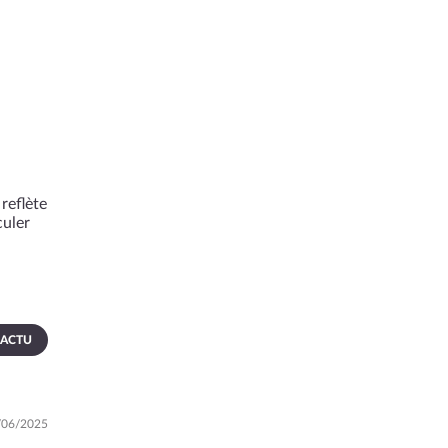
reflète
culer
 ACTU
0/06/2025