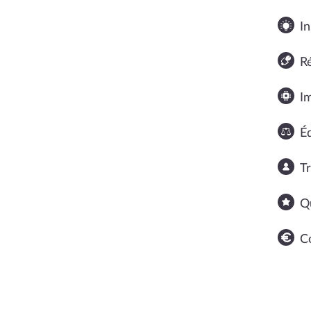
In
R
I
Éq
T
Q
C