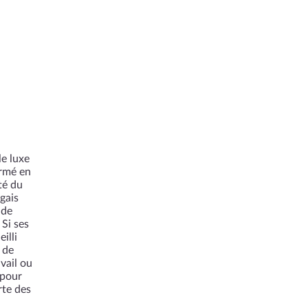
le luxe
ormé en
té du
gais
 de
 Si ses
illi
 de
vail ou
 pour
rte des