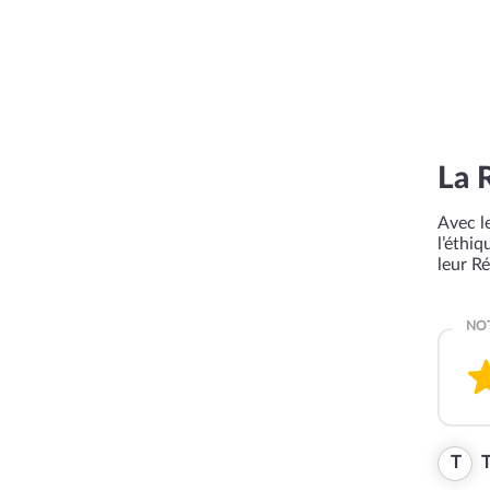
La 
Avec le
l’éthi
leur R
T