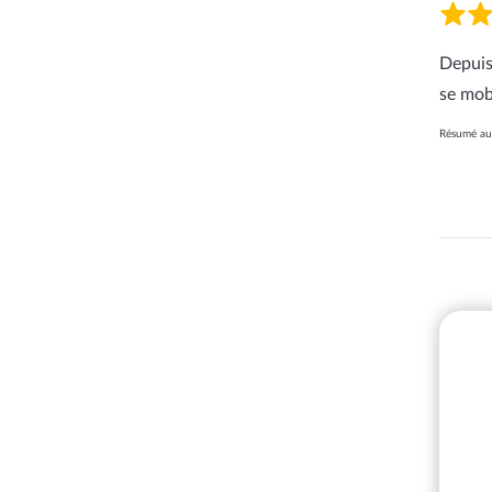
Depuis
se mob
Résumé aut