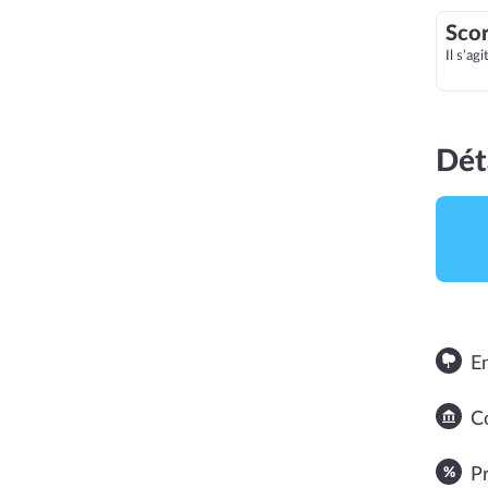
Scor
Il s’ag
Dét
E
NOTE MOYENNE
2
Co
P