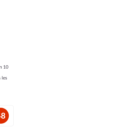
en 10
 les
48