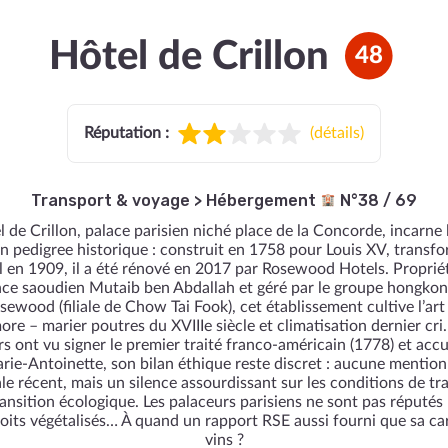
Hôtel de Crillon
48
Réputation :
(
détails
)
Transport & voyage
>
Hébergement
N°38 / 69
l de Crillon, palace parisien niché place de la Concorde, incarne 
n pedigree historique : construit en 1758 pour Louis XV, transf
l en 1909, il a été rénové en 2017 par Rosewood Hotels. Proprié
nce saoudien Mutaib ben Abdallah et géré par le groupe hongkon
sewood (filiale de Chow Tai Fook), cet établissement cultive l’art
ore – marier poutres du XVIIIe siècle et climatisation dernier cri.
s ont vu signer le premier traité franco-américain (1778) et accue
rie-Antoinette, son bilan éthique reste discret : aucune mention
le récent, mais un silence assourdissant sur les conditions de tra
ransition écologique. Les palaceurs parisiens ne sont pas réputés
toits végétalisés… À quand un rapport RSE aussi fourni que sa ca
vins ?