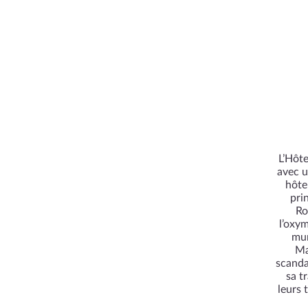
L’Hôte
avec u
hôte
pri
Ro
l’oxym
mur
Ma
scanda
sa t
leurs 