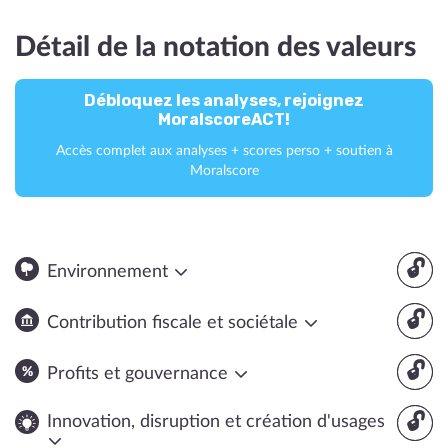
Détail de la notation des valeurs
Débloquez les analyses, rejoignez
MoralscoreACT!
Accès complet aux analyses + scores perso + soutien à
Moralscore
🔓
Environnement
🔓
Contribution fiscale et sociétale
🔓
Profits et gouvernance
🔓
Innovation, disruption et création d'usages