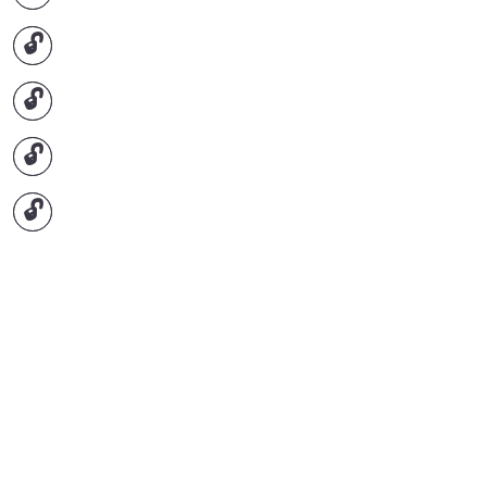
🔓
🔓
🔓
🔓