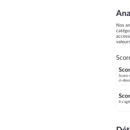
Ana
Nos an
catégor
accessi
valeurs
Scor
Scor
Score 
ci-des
Scor
Il s’ag