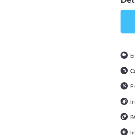
Dét
E
Co
NOTE MOYENNE
P
In
R
I