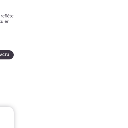
reflète
culer
 ACTU