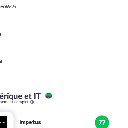
rs dédiés
)
nt
rique et IT
assement complet
Impetus
77