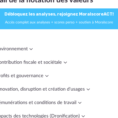
ail de la notation des valeurs
Débloquez les analyses, rejoignez MoralscoreACT!
Accès complet aux analyses + scores perso + soutien à Moralscore
nvironnement
ntribution fiscale et sociétale
rofits et gouvernance
novation, disruption et création d'usages
émunérations et conditions de travail
mpacts des technologies (Dronification)