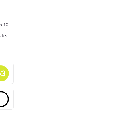
en 10
 les
63
🔓