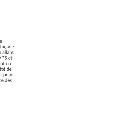
e
 façade
 allant
VPS et
ent en
été de
nt pour
té des