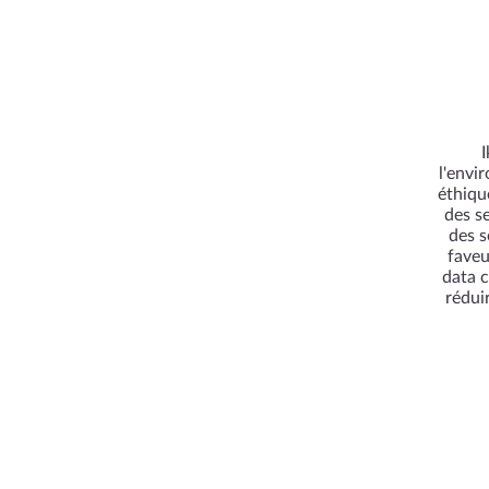
I
l'envi
éthiqu
des s
des s
faveu
data c
rédui