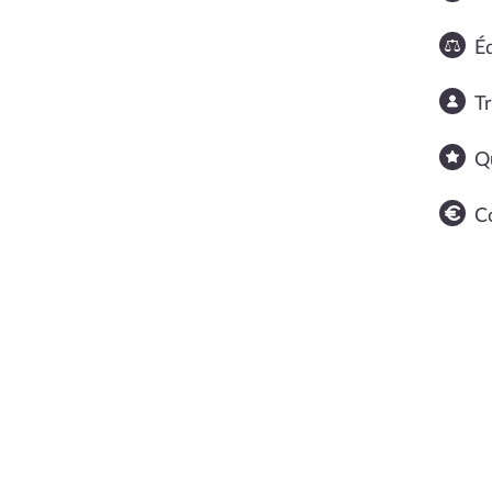
Éq
T
Q
C