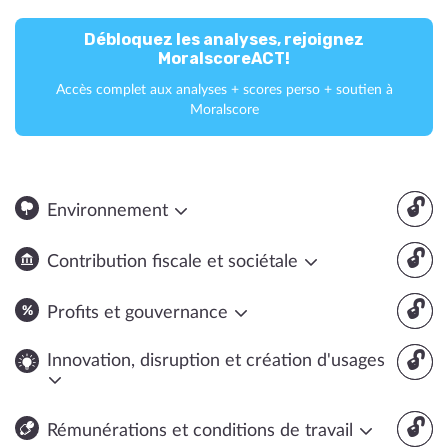
Débloquez les analyses, rejoignez
MoralscoreACT!
Accès complet aux analyses + scores perso + soutien à
Moralscore
🔓
Environnement
🔓
Contribution fiscale et sociétale
🔓
Profits et gouvernance
🔓
Innovation, disruption et création d'usages
🔓
Rémunérations et conditions de travail