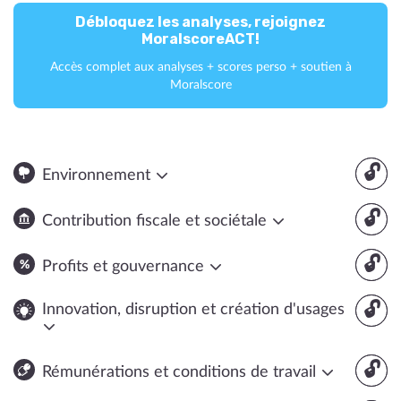
Débloquez les analyses, rejoignez
MoralscoreACT!
Accès complet aux analyses + scores perso + soutien à
Moralscore
🔓
Environnement
🔓
Contribution fiscale et sociétale
🔓
Profits et gouvernance
🔓
Innovation, disruption et création d'usages
🔓
Rémunérations et conditions de travail