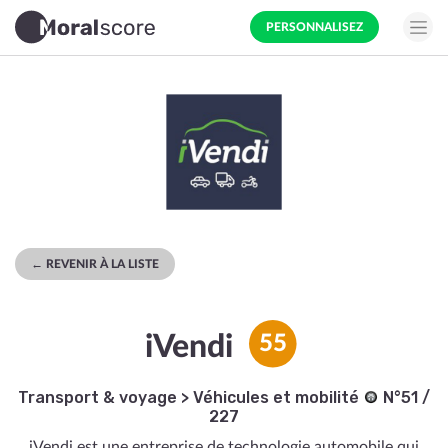
PERSONNALISEZ
← REVENIR À LA LISTE
iVendi
55
Transport & voyage
>
Véhicules et mobilité
N°51 /
227
iVendi est une entreprise de technologie automobile qui