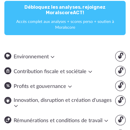
Débloquez les analyses, rejoignez
MoralscoreACT!
Accès complet aux analyses + scores perso + soutien à
Moralscore
🔓
Environnement
🔓
Contribution fiscale et sociétale
🔓
Profits et gouvernance
🔓
Innovation, disruption et création d'usages
🔓
Rémunérations et conditions de travail